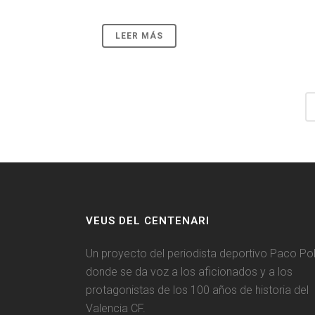
LEER MÁS
VEUS DEL CENTENARI
Un proyecto del periodista deportivo Paco Pol
donde se da voz a los aficionados y a los
protagonistas de los 100 años de historia del
Valencia CF.