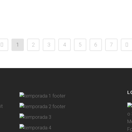
1
2
3
4
5
6
7
L
it