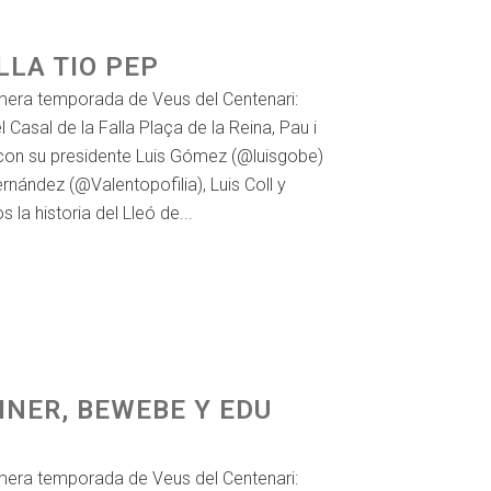
LLA TIO PEP
imera temporada de Veus del Centenari:
l Casal de la Falla Plaça de la Reina, Pau i
con su presidente Luis Gómez (@luisgobe)
rnández (@Valentopofilia), Luis Coll y
la historia del Lleó de...
AINER, BEWEBE Y EDU
imera temporada de Veus del Centenari: