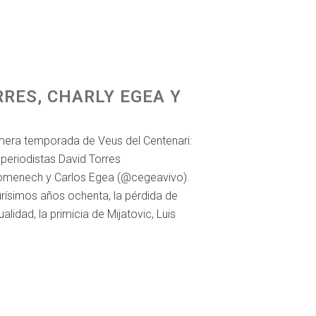
RRES, CHARLY EGEA Y
imera temporada de Veus del Centenari:
s periodistas David Torres
omenech y Carlos Egea (@cegeavivo).
durísimos años ochenta, la pérdida de
ualidad, la primicia de Mijatovic, Luis