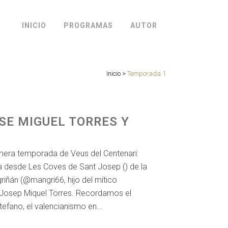
INICIO
PROGRAMAS
AUTOR
Inicio
>
Temporada 1
OSE MIGUEL TORRES Y
imera temporada de Veus del Centenari:
da desde Les Coves de Sant Josep () de la
riñán (@mangri66, hijo del mítico
a Josep Miquel Torres. Recordamos el
efano, el valencianismo en...