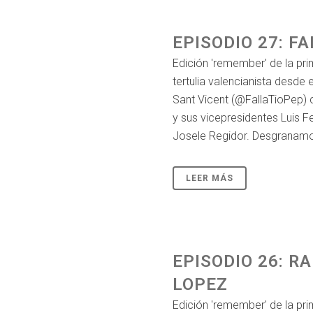
EPISODIO 27: FA
Edición 'remember' de la pr
tertulia valencianista desde e
Sant Vicent (@FallaTioPep) 
y sus vicepresidentes Luis Fe
Josele Regidor. Desgranamos 
LEER MÁS
EPISODIO 26: R
LOPEZ
Edición 'remember' de la pr