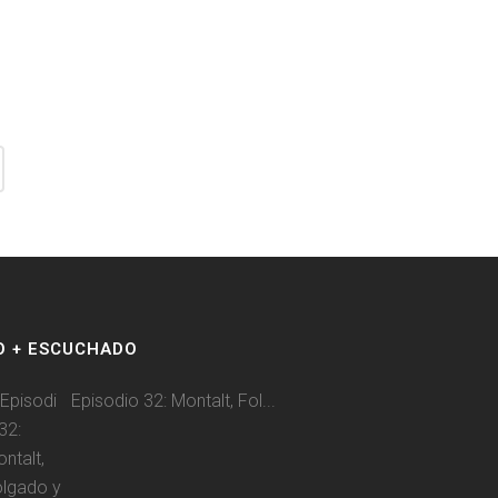
O + ESCUCHADO
Episodio 32: Montalt, Fol...