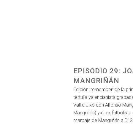
EPISODIO 29: J
MANGRIÑÁN
Edición 'remember' de la pr
tertulia valencianista graba
Vall d'Uixò con Alfonso Mang
Mangriñán) y el ex futbolist
marcaje de Mangriñán a Di St