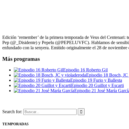
Edición ‘remember’ de la primera temporada de Veus del Centenari: te
Pep (@_Disidente) y Pepelu (@PEPELUVFC). Hablamos de sensibilida
enfundado con la senyera. Emitido originalmente el 28 de noviembre d
Más programas
Episodio 16 Roberto Gil
Episodio 18 Bosch, JC 
Episodio 19 Furio y Ballesta
Episodio 20 Guillot y Escarti
Episodio 21 José María Garcí
Search for:
TEMPORADAS