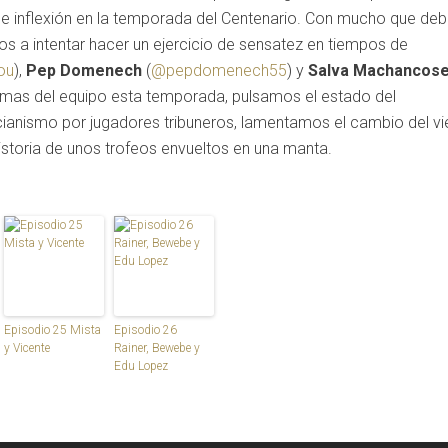
 de inflexión en la temporada del Centenario. Con mucho que deba
os a intentar hacer un ejercicio de sensatez en tiempos de
ou
),
Pep Domenech
(
@pepdomenech55
) y
Salva Machancos
emas del equipo esta temporada, pulsamos el estado del
cianismo por jugadores tribuneros, lamentamos el cambio del vi
istoria de unos trofeos envueltos en una manta.
Episodio 25 Mista
Episodio 26
y Vicente
Rainer, Bewebe y
Edu Lopez