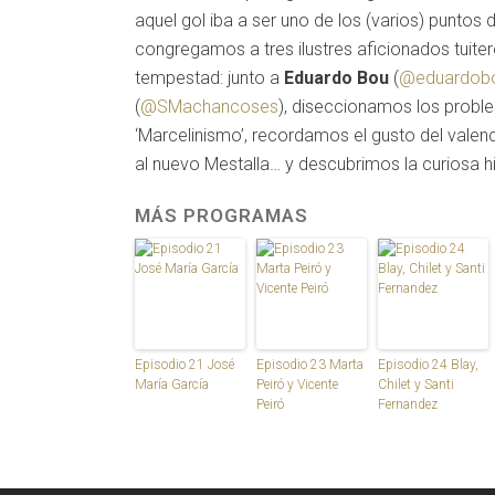
aquel gol iba a ser uno de los (varios) puntos
congregamos a tres ilustres aficionados tuiter
tempestad: junto a
Eduardo Bou
(
@eduardob
(
@SMachancoses
), diseccionamos los probl
‘Marcelinismo’, recordamos el gusto del valen
al nuevo Mestalla… y descubrimos la curiosa h
MÁS PROGRAMAS
Episodio 21 José
Episodio 23 Marta
Episodio 24 Blay,
María García
Peiró y Vicente
Chilet y Santi
Peiró
Fernandez