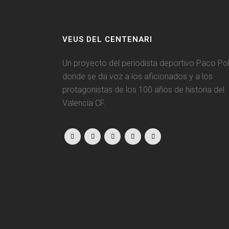
VEUS DEL CENTENARI
Un proyecto del periodista deportivo Paco Pol
donde se da voz a los aficionados y a los
protagonistas de los 100 años de historia del
Valencia CF.